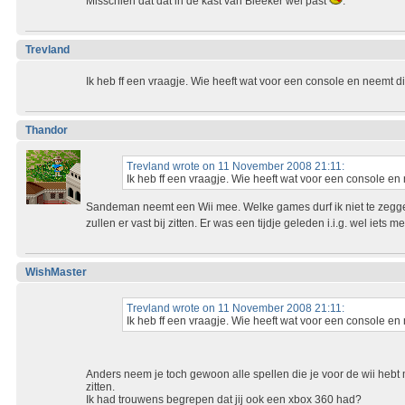
Misschien dat dat in de kast van Bleeker wel past
.
Trevland
Ik heb ff een vraagje. Wie heeft wat voor een console en neemt 
Thandor
Trevland wrote on 11 November 2008 21:11:
Ik heb ff een vraagje. Wie heeft wat voor een console e
Sandeman neemt een Wii mee. Welke games durf ik niet te zegge
zullen er vast bij zitten. Er was een tijdje geleden i.i.g. wel iets m
WishMaster
Trevland wrote on 11 November 2008 21:11:
Ik heb ff een vraagje. Wie heeft wat voor een console e
Anders neem je toch gewoon alle spellen die je voor de wii hebt m
zitten.
Ik had trouwens begrepen dat jij ook een xbox 360 had?