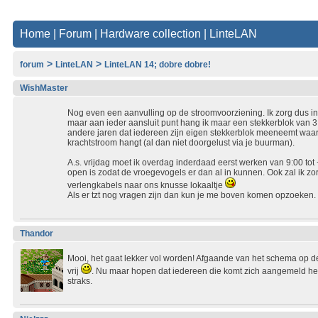
Home
|
Forum
|
Hardware collection
|
LinteLAN
>
>
forum
LinteLAN
LinteLAN 14; dobre dobre!
WishMaster
Nog even een aanvulling op de stroomvoorziening. Ik zorg dus in
maar aan ieder aansluit punt hang ik maar een stekkerblok van 3 a
andere jaren dat iedereen zijn eigen stekkerblok meeneemt waar
krachtstroom hangt (al dan niet doorgelust via je buurman).
A.s. vrijdag moet ik overdag inderdaad eerst werken van 9:00 tot +
open is zodat de vroegevogels er dan al in kunnen. Ook zal ik zor
verlengkabels naar ons knusse lokaaltje
Als er tzt nog vragen zijn dan kun je me boven komen opzoeken.
Thandor
Mooi, het gaat lekker vol worden! Afgaande van het schema op d
vrij
. Nu maar hopen dat iedereen die komt zich aangemeld hee
straks.