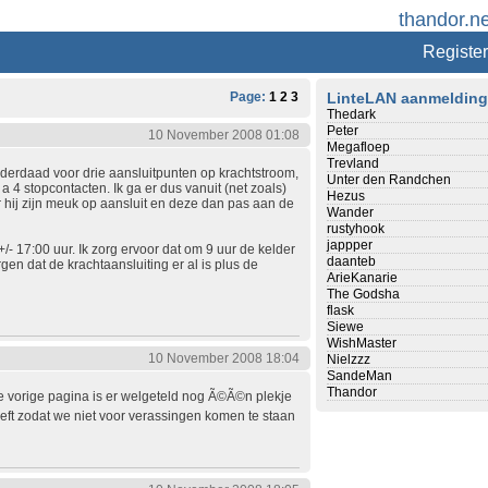
thandor.ne
Register
Page:
1
2
3
LinteLAN aanmeldin
Thedark
Peter
10 November 2008 01:08
Megafloep
Trevland
derdaad voor drie aansluitpunten op krachtstroom,
Unter den Randchen
 4 stopcontacten. Ik ga er dus vanuit (net zoals)
Hezus
 hij zijn meuk op aansluit en deze dan pas aan de
Wander
rustyhook
jappper
/- 17:00 uur. Ik zorg ervoor dat om 9 uur de kelder
daanteb
gen dat de krachtaansluiting er al is plus de
ArieKanarie
The Godsha
flask
Siewe
WishMaster
10 November 2008 18:04
Nielzzz
SandeMan
Thandor
e vorige pagina is er welgeteld nog Ã©Ã©n plekje
ft zodat we niet voor verassingen komen te staan